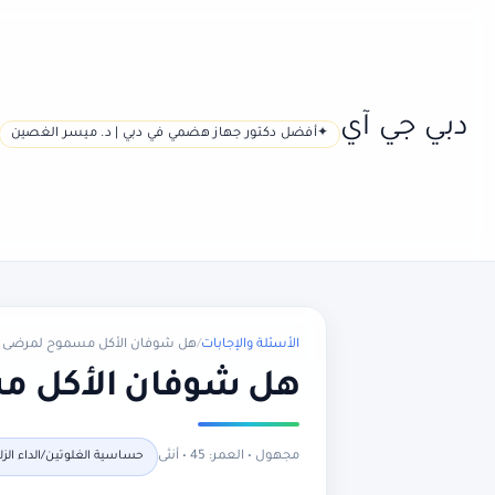
دبي جي آي
أفضل دكتور جهاز هضمي في دبي | د. ميسر الغصين
الأسئلة والإجابات
/
هل شوفان الأكل مسموح لمرضى ال
هل شوفان الأكل مس
مجهول • العمر: 45 • أنثى
حساسية الغلوتين/الداء الزلاقي (c