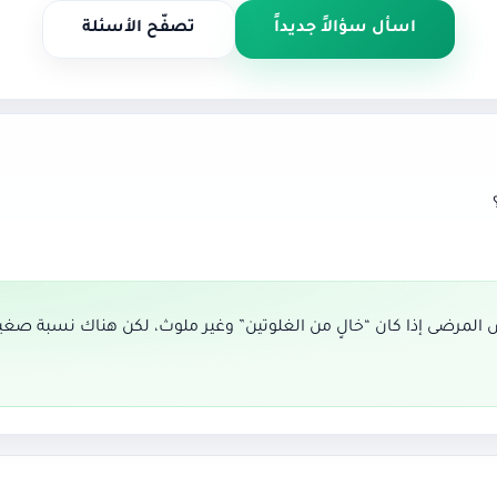
اسأل سؤالاً جديداً
تصفّح الأسئلة
المرضى إذا كان “خالٍ من الغلوتين” وغير ملوث، لكن هناك نسبة صغيرة ل