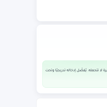
ا تتحمله. يُفضّل إدخاله تدريجيًا وتحت