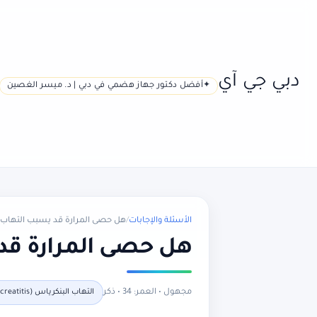
دبي جي آي
أفضل دكتور جهاز هضمي في دبي | د. ميسر الغصين
الأسئلة والإجابات
/
هل حصى المرارة قد يسبب التهاب 
هل حصى المرارة قد
مجهول • العمر: 34 • ذكر
التهاب البنكرياس (Pancreatitis)