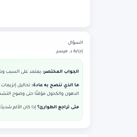
السؤال
إجابة د. ميسر
الجواب المختصر:
يعتمد على السبب وشدة 
ما الذي ننصح به عادة:
الدهون والكحول مؤقتًا حتى وضوح التش
متى تراجع الطوارئ؟
إذا كان الألم شديدً