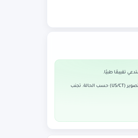
ي تقييمًا طبيًا.
تحاليل إنزيمات البنكرياس (Lipase/Amylase) + وظائف كبد وقنوات مرارية، وقد نحتاج تصوير (US/CT) حسب الحالة. تجنب