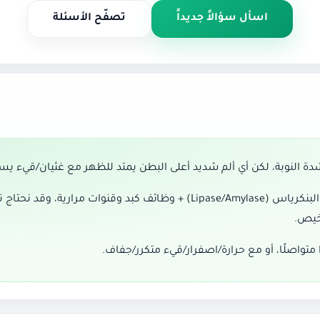
اسأل سؤالاً جديداً
تصفّح الأسئلة
النوبة، لكن أي ألم شديد أعلى البطن يمتد للظهر مع غثيان/قيء يستدع
خيص.
ا متواصلًا، أو مع حرارة/اصفرار/قيء متكرر/جفاف.