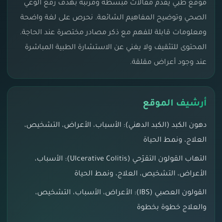
موقع طبي يقدّم مقالات مبسّطة ومرتبة بهدف رفع الوعي
الصحي وتوضيح المفاهيم الشائعة. نحرص على لغة واضحة
ومعلومات قابلة للفهم مع ذكر مصادر مختصرة عند الحاجة.
المحتوى للتثقيف ولا يغني عن الاستشارة الطبية المباشرة
عند وجود أعراض مقلقة.
أرشيف الموقع
دهون الكبد (الكبد الدهني): الأسباب، الأعراض، التشخيص،
العلاج، ونمط الحياة
التهاب القولون التقرّحي (Ulcerative Colitis): الأسباب،
الأعراض، التشخيص، العلاج، ونمط الحياة
القولون العصبي (IBS): الأعراض، الأسباب، التشخيص،
والعلاج خطوة بخطوة